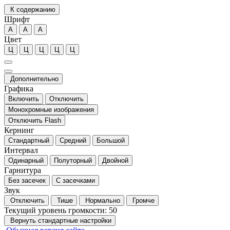
К содержанию
Шрифт
А
А
А
Цвет
Ц
Ц
Ц
Ц
Ц
Дополнительно
Графика
Включить
Отключить
Монохромные изображения
Отключить Flash
Кернинг
Стандартный
Средний
Большой
Интервал
Одинарный
Полуторный
Двойной
Гарнитура
Без засечек
С засечками
Звук
Отключить
Тише
Нормально
Громче
Текущий уровень громкости:
50
Вернуть стандартные настройки