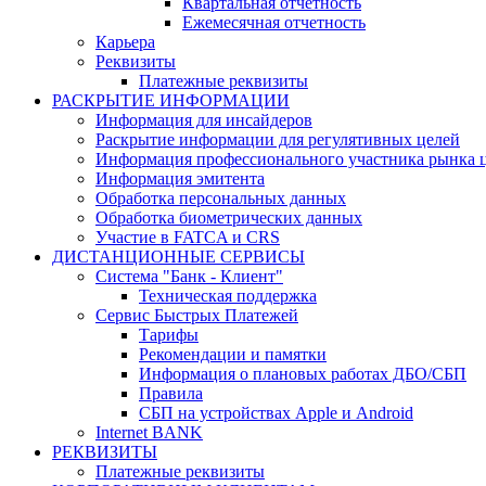
Квартальная отчетность
Ежемесячная отчетность
Карьера
Реквизиты
Платежные реквизиты
РАСКРЫТИЕ ИНФОРМАЦИИ
Информация для инсайдеров
Раскрытие информации для регулятивных целей
Информация профессионального участника рынка 
Информация эмитента
Обработка персональных данных
Обработка биометрических данных
Участие в FATCA и CRS
ДИСТАНЦИОННЫЕ СЕРВИСЫ
Система "Банк - Клиент"
Техническая поддержка
Сервис Быстрых Платежей
Тарифы
Рекомендации и памятки
Информация о плановых работах ДБО/СБП
Правила
СБП на устройствах Apple и Android
Internet BANK
РЕКВИЗИТЫ
Платежные реквизиты