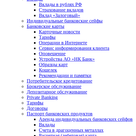
Вклады в рублях РФ
Страхование вкладов
Вклад «Залоговый»
Индивидуальные банковские сейфы
Банковские карты
Карточные новости
Тарифы
Операции в Интернете
Сервис информирования клиента
Оповещение
Устройства АО «НК Банк»
Образцы карт
Кошелек
Рекомендации и памятки
Потребительское кредитование
Брокерское обслуживание
Депозитарное обслуживание
Private Banking
Тарифы
Договоры
Паспорт банковских продуктов
Аренда индивидуальных банковских сейфов
Вклады
Счета в драгоценных металлах
Расчетная (дебетовая) карта