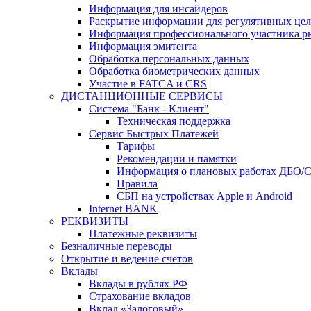
Информация для инсайдеров
Раскрытие информации для регулятивных це
Информация профессионального участника р
Информация эмитента
Обработка персональных данных
Обработка биометрических данных
Участие в FATCA и CRS
ДИСТАНЦИОННЫЕ СЕРВИСЫ
Система "Банк - Клиент"
Техническая поддержка
Сервис Быстрых Платежей
Тарифы
Рекомендации и памятки
Информация о плановых работах ДБО/
Правила
СБП на устройствах Apple и Android
Internet BANK
РЕКВИЗИТЫ
Платежные реквизиты
Безналичные переводы
Открытие и ведение счетов
Вклады
Вклады в рублях РФ
Страхование вкладов
Вклад «Залоговый»