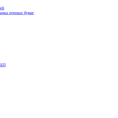
лей
ынка ценных бумаг
СБП