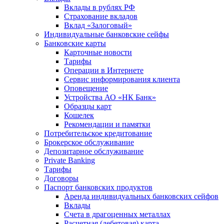
Вклады в рублях РФ
Страхование вкладов
Вклад «Залоговый»
Индивидуальные банковские сейфы
Банковские карты
Карточные новости
Тарифы
Операции в Интернете
Сервис информирования клиента
Оповещение
Устройства АО «НК Банк»
Образцы карт
Кошелек
Рекомендации и памятки
Потребительское кредитование
Брокерское обслуживание
Депозитарное обслуживание
Private Banking
Тарифы
Договоры
Паспорт банковских продуктов
Аренда индивидуальных банковских сейфов
Вклады
Счета в драгоценных металлах
Расчетная (дебетовая) карта